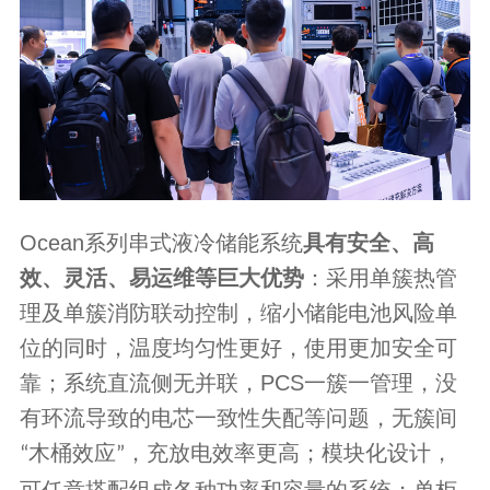
Ocean
系列串式液冷储能系统
具有安全、高
效、灵活、易运维等巨大优势
：采用单簇热管
理及单簇消防联动控制，缩小储能电池风险单
位的同时，温度均匀性更好，使用更加安全可
靠；系统直流侧无并联，
PCS
一簇一管理，没
有环流导致的电芯一致性失配等问题，无簇间
木桶效应
，充放电效率更高；模块化设计，
“
”
可任意搭配组成各种功率和容量的系统；单柜