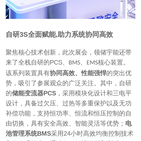
自研
3S
全面赋能,
助力系统协同高效
聚焦核心技术创新，此次展会，领储宇能还带
来了全栈自研的
PCS
、
、
核心装置。
BMS
EMS
该系列装置具有
协同高效、性能强悍
的突出优
势，吸引了参展观众的广泛关注。其中，自研
的
储能变流器
PCS
，采用模块化设计和三电平
设计，具备过欠压、过热等多重保护以及无功
补偿功能，支持恒功率、恒流和恒压控制的自
由切换，具有安全高效、智能灵活等优势；
电
池管理系统
BMS
采用
24
小时高效均衡控制技术