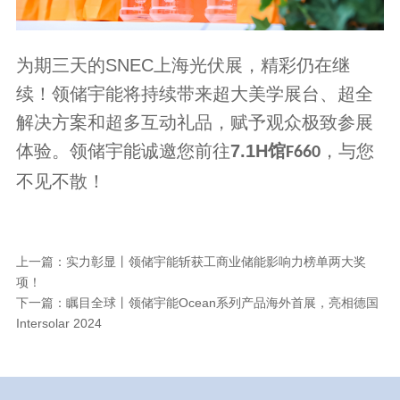
为期三天的
SNEC
上海光伏展，精彩仍在继
续！领储宇能将持续带来超大美学展台、超全
解决方案和超多互动礼品，赋予观众极致参展
体验。领储宇能诚邀您前往
7.1H
馆
，与您
F660
不见不散！
上一篇：实力彰显丨领储宇能斩获工商业储能影响力榜单两大奖
项！
下一篇：瞩目全球丨领储宇能Ocean系列产品海外首展，亮相德国
Intersolar 2024