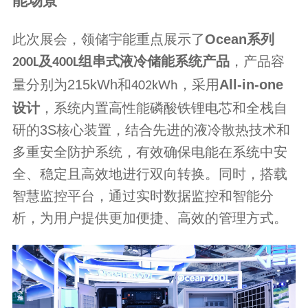
能场景
此次展会，领储宇能重点展示了
Ocean
系列
及
组串式液冷储能系统产品
，产品容
200L
400L
量分别为
215kWh
和
，采用
All-in-one
402kWh
设计
，系统内置高性能磷酸铁锂电芯和全栈自
研的
3S
核心装置，结合先进的液冷散热技术和
多重安全防护系统，有效确保电能在系统中安
全、稳定且高效地进行双向转换。同时，搭载
智慧监控平台，通过实时数据监控和智能分
析，为用户提供更加便捷、高效的管理方式。