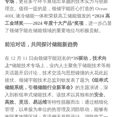
专场
，更在多个环节展现出卓越的技术实力与创新
理念。值得一提的是，领储宇能匠心打造的 Ocean
400L 液冷储能一体柜荣获高工储能颁发的
“2024 高
工金球奖——2024 年度十大产品”奖项
，进一步凸显
了领储宇能在储能领域的重要地位与积极贡献。
前沿对话，
共同探讨储能新趋势
在 12 月 11 日由领储宇能冠名的
“3S驱动，技术向
上”
储能技术专场上，业内人士聚焦于储能技术等相
关话题开启讨论，技术交流与思想碰撞的火花此起
彼伏。领储宇能技术总监刘钦发表了题为
《组串式
储能系统，引领储能行业新革命》
的主题演讲，深
入剖析组串式储能技术。该技术以其独有的
安全、
高效、灵活、易运维
等特性脱颖而出：通过精细化
管理，以单簇为单位的热管理及消防联动，能够有
效隔离故障区域；直流侧无并联设计，消除电芯一