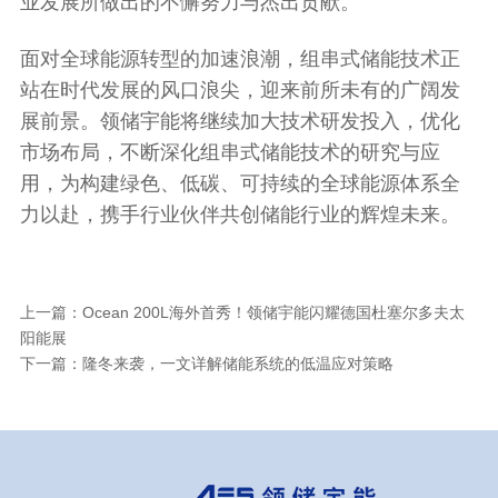
业发展所做出的不懈努力与杰出贡献。
面对全球能源转型的加速浪潮，组串式储能技术正
站在时代发展的风口浪尖，迎来前所未有的广阔发
展前景。领储宇能将继续加大技术研发投入，优化
市场布局，不断深化组串式储能技术的研究与应
用，为构建绿色、低碳、可持续的全球能源体系全
力以赴，携手行业伙伴共创储能行业的辉煌未来。
上一篇：Ocean 200L海外首秀！领储宇能闪耀德国杜塞尔多夫太
阳能展
下一篇：隆冬来袭，一文详解储能系统的低温应对策略