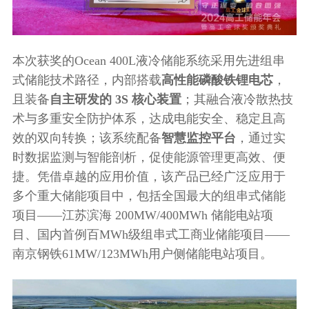
本次获奖的Ocean 400L液冷储能系统采用先进组串
式储能技术路径，内部搭载
高性能磷酸铁锂电芯
，
且装备
自主研发的 3S 核心装置
；其融合液冷散热技
术与多重安全防护体系，达成电能安全、稳定且高
效的双向转换；该系统配备
智慧监控
平台
，通过实
时数据监测与智能剖析，促使能源管理更高效、便
捷。凭借卓越的应用价值，该产品已经广泛应用于
多个重大储能项目中，包括全国最大的组串式储能
项目——江苏滨海 200MW/400MWh 储能电站项
目、国内首例百MWh级组串式工商业储能项目——
南京钢铁61MW/123MWh用户侧储能电站项目。