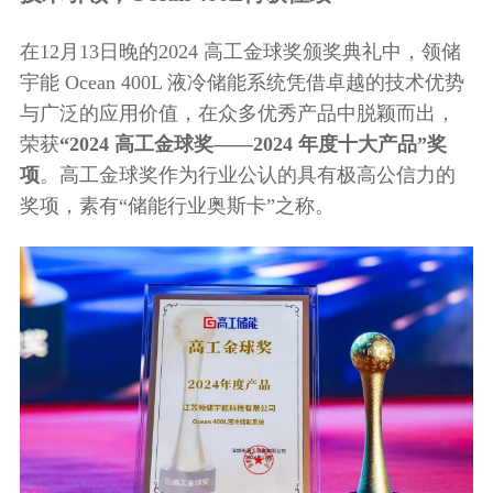
在12月13日晚的2024 高工金球奖颁奖典礼中，领储
宇能 Ocean 400L 液冷储能系统凭借卓越的技术优势
与广泛的应用价值，在众多优秀产品中脱颖而出，
荣获
“2024 高工金球奖——2024 年度十大产品”奖
项
。高工金球奖作为行业公认的具有极高公信力的
奖项，素有“储能行业奥斯卡”之称。