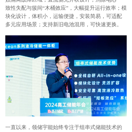
致性失配与簇间“木桶效应”，大幅提升运行效率；模
块化设计，体积小，运输便捷，安装简易，可适配
多元应用场景；支持新旧电池混用，可快速更换。
一直以来，领储宇能始终专注于组串式储能技术的